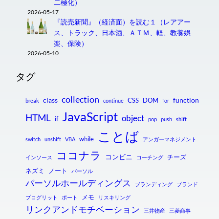
二極化）
2026-05-17
『読売新聞』（経済面）を読む１（レアアー
ス、トラック、日本酒、ＡＴＭ、軽、教養娯
楽、保険）
2026-05-10
タグ
collection
class
function
CSS
DOM
break
continue
for
JavaScript
HTML
object
if
pop
push
shift
ことば
while
switch
unshift
VBA
アンガーマネジメント
ココナラ
コンビニ
チーズ
インソース
コーチング
ネズミ
ノート
パーソル
パーソルホールディングス
ブランディング
ブランド
メモ
プログリット
ポート
リスキリング
リンクアンドモチベーション
三井物産
三菱商事