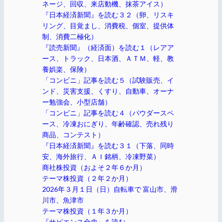
ネージ、回収、来店動機、抹茶アイス）
『日本経済新聞』を読む３２（卵、リスキ
リング、目覚まし、消費税、個室、提供体
制、消費二極化）
『読売新聞』（経済面）を読む１（レアア
ース、トラック、日本酒、ＡＴＭ、軽、教
養娯楽、保険）
「コンビニ」記事を読む５（試験販売、イ
ンド、災害支援、くすり、自動車、オーナ
ー勉強会、小型店舗）
「コンビニ」記事を読む４（パウダースペ
ース、冷凍おにぎり、年齢確認、売れ残り
商品、コンテスト）
『日本経済新聞』を読む３１（下落、同時
安、海外旅行、ＡＩ銘柄、冷凍野菜）
商社株投資（およそ２年６か月）
テーマ株投資（２年２か月）
2026年３月１日（日）自転車で 富山市、滑
川市、魚津市
テーマ株投資（１年３か月）
『サピエンス全史』を読む