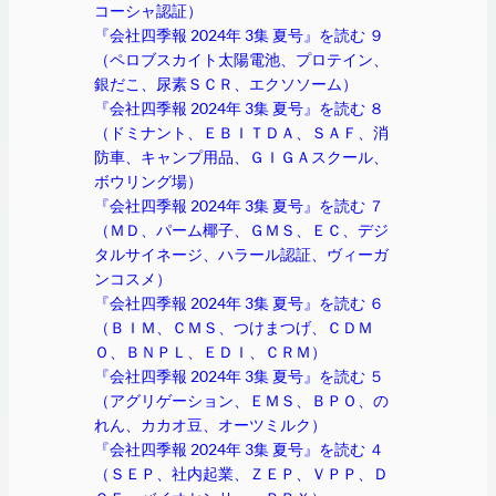
コーシャ認証）
『会社四季報 2024年 3集 夏号』を読む ９
（ペロブスカイト太陽電池、プロテイン、
銀だこ、尿素ＳＣＲ、エクソソーム）
『会社四季報 2024年 3集 夏号』を読む ８
（ドミナント、ＥＢＩＴＤＡ、ＳＡＦ、消
防車、キャンプ用品、ＧＩＧＡスクール、
ボウリング場）
『会社四季報 2024年 3集 夏号』を読む ７
（ＭＤ、パーム椰子、ＧＭＳ、ＥＣ、デジ
タルサイネージ、ハラール認証、ヴィーガ
ンコスメ）
『会社四季報 2024年 3集 夏号』を読む ６
（ＢＩＭ、ＣＭＳ、つけまつげ、ＣＤＭ
Ｏ、ＢＮＰＬ、ＥＤＩ、ＣＲＭ）
『会社四季報 2024年 3集 夏号』を読む ５
（アグリゲーション、ＥＭＳ、ＢＰＯ、の
れん、カカオ豆、オーツミルク）
『会社四季報 2024年 3集 夏号』を読む ４
（ＳＥＰ、社内起業、ＺＥＰ、ＶＰＰ、Ｄ