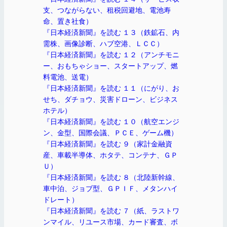
支、つながらない、租税回避地、電池寿
命、置き社食）
『日本経済新聞』を読む １３（鉄鉱石、内
需株、画像診断、ハブ空港、ＬＣＣ）
『日本経済新聞』を読む １２（アンチモニ
ー、おもちゃショー、スタートアップ、燃
料電池、送電）
『日本経済新聞』を読む １１（にがり、お
せち、ダチョウ、災害ドローン、ビジネス
ホテル）
『日本経済新聞』を読む １０（航空エンジ
ン、金型、国際会議、ＰＣＥ、ゲーム機）
『日本経済新聞』を読む ９（家計金融資
産、車載半導体、ホタテ、コンテナ、ＧＰ
Ｕ）
『日本経済新聞』を読む ８（北陸新幹線、
車中泊、ジョブ型、ＧＰＩＦ、メタンハイ
ドレート）
『日本経済新聞』を読む ７（紙、ラストワ
ンマイル、リユース市場、カード審査、ボ