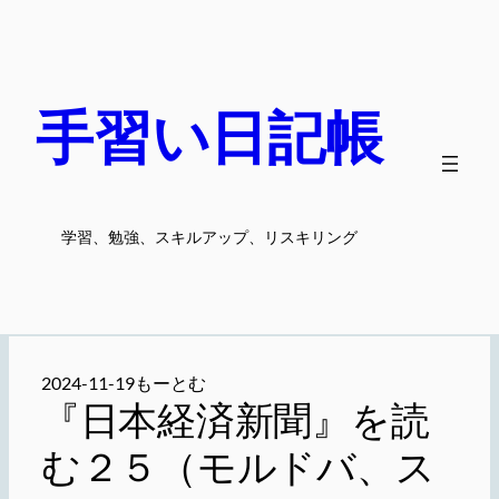
内
容
を
ス
手習い日記帳
キ
ッ
プ
学習、勉強、スキルアップ、リスキリング
2024-11-19
もーとむ
『日本経済新聞』を読
む２５（モルドバ、ス