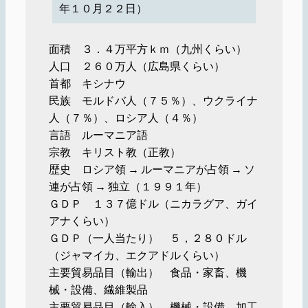
年１０月２２日）
面積 ３．４万平方ｋｍ（九州くらい）
人口 ２６０万人（広島県くらい）
首都 キシナウ
民族 モルドバ人（７５％）、ウクライナ
人（７％）、ロシア人（４％）
言語 ルーマニア語
宗教 キリスト教（正教）
歴史 ロシア領 → ルーマニアが占領 → ソ
連が占領 → 独立（１９９１年）
ＧＤＰ １３７億ドル（ニカラグア、ガイ
アナくらい）
ＧＤＰ（一人当たり） ５，２８０ドル
（ジャマイカ、エクアドルくらい）
主要貿易品目（輸出） 食品・家畜、機
械・設備、繊維製品
主要貿易品目（輸入） 機械・設備、加工