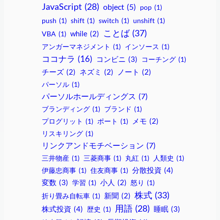
JavaScript
(28)
object
(5)
pop
(1)
push
(1)
shift
(1)
switch
(1)
unshift
(1)
ことば
(37)
VBA
(1)
while
(2)
アンガーマネジメント
(1)
インソース
(1)
ココナラ
(16)
コンビニ
(3)
コーチング
(1)
チーズ
(2)
ネズミ
(2)
ノート
(2)
パーソル
(1)
パーソルホールディングス
(7)
ブランディング
(1)
ブランド
(1)
プログリット
(1)
ポート
(1)
メモ
(2)
リスキリング
(1)
リンクアンドモチベーション
(7)
三井物産
(1)
三菱商事
(1)
丸紅
(1)
人類史
(1)
分散投資
(4)
伊藤忠商事
(1)
住友商事
(1)
変数
(3)
学習
(1)
小人
(2)
怒り
(1)
株式
(33)
折り畳み自転車
(1)
新聞
(2)
用語
(28)
株式投資
(4)
睡眠
(3)
歴史
(1)