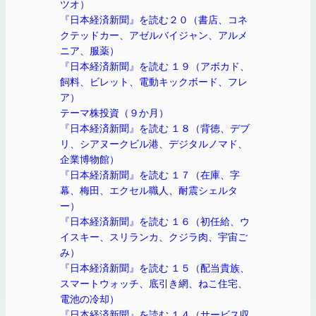
ツオ）
『日本経済新聞』を読む２０（書店、コネ
クテッドカー、アゼルバイジャン、アルメ
ニア、服薬）
『日本経済新聞』を読む １９（アボカド、
飼料、ビレット、電動キックボード、フレ
ア）
テーマ株投資（９か月）
『日本経済新聞』を読む １８（背徳、デブ
リ、シアヌークビル港、デジタルノマド、
企業博物館）
『日本経済新聞』を読む １７（在庫、字
幕、梅田、エクセル職人、耐震シェルタ
ー）
『日本経済新聞』を読む １６（初任給、ウ
イスキー、スリランカ、クジラ肉、宇宙ご
み）
『日本経済新聞』を読む １５（配当貴族、
スマートウォッチ、底引き網、ねこ住宅、
電池の冷却）
『日本経済新聞』を読む １４（サービス収