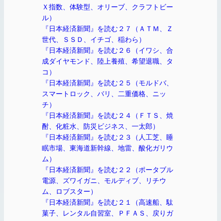
Ｘ指数、体験型、オリーブ、クラフトビー
ル）
『日本経済新聞』を読む２７（ＡＴＭ、Ｚ
世代、ＳＳＤ、イチゴ、稲わら）
『日本経済新聞』を読む２６（イワシ、合
成ダイヤモンド、陸上養殖、希望退職、タ
コ）
『日本経済新聞』を読む２５（モルドバ、
スマートロック、バリ、二重価格、ニッ
チ）
『日本経済新聞』を読む２４（ＦＴＳ、焼
酎、化粧水、防災ビジネス、一太郎）
『日本経済新聞』を読む２３（人工芝、睡
眠市場、東海道新幹線、地雷、酸化ガリウ
ム）
『日本経済新聞』を読む２２（ポータブル
電源、ズワイガニ、モルディブ、リチウ
ム、ロブスター）
『日本経済新聞』を読む２１（高速船、駄
菓子、レンタル自習室、ＰＦＡＳ、戻りガ