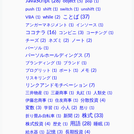
JavaScript
(28)
object
(5)
pop
(1)
push
(1)
shift
(1)
switch
(1)
unshift
(1)
ことば
(37)
VBA
(1)
while
(2)
アンガーマネジメント
(1)
インソース
(1)
ココナラ
(16)
コンビニ
(3)
コーチング
(1)
チーズ
(2)
ネズミ
(2)
ノート
(2)
パーソル
(1)
パーソルホールディングス
(7)
ブランディング
(1)
ブランド
(1)
プログリット
(1)
ポート
(1)
メモ
(2)
リスキリング
(1)
リンクアンドモチベーション
(7)
三井物産
(1)
三菱商事
(1)
丸紅
(1)
人類史
(1)
分散投資
(4)
伊藤忠商事
(1)
住友商事
(1)
変数
(3)
学習
(1)
小人
(2)
怒り
(1)
株式
(33)
折り畳み自転車
(1)
新聞
(2)
用語
(28)
株式投資
(4)
睡眠
(3)
歴史
(1)
記憶
(3)
長期投資
(4)
給水器
(1)