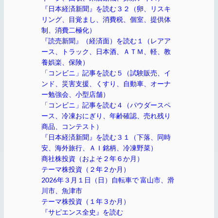
『日本経済新聞』を読む３２（卵、リスキ
リング、目覚まし、消費税、個室、提供体
制、消費二極化）
『読売新聞』（経済面）を読む１（レアア
ース、トラック、日本酒、ＡＴＭ、軽、教
養娯楽、保険）
「コンビニ」記事を読む５（試験販売、イ
ンド、災害支援、くすり、自動車、オーナ
ー勉強会、小型店舗）
「コンビニ」記事を読む４（パウダースペ
ース、冷凍おにぎり、年齢確認、売れ残り
商品、コンテスト）
『日本経済新聞』を読む３１（下落、同時
安、海外旅行、ＡＩ銘柄、冷凍野菜）
商社株投資（およそ２年６か月）
テーマ株投資（２年２か月）
2026年３月１日（日）自転車で 富山市、滑
川市、魚津市
テーマ株投資（１年３か月）
『サピエンス全史』を読む