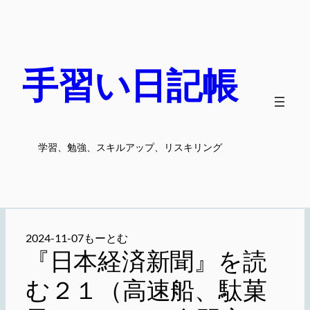
内
容
を
ス
手習い日記帳
キ
ッ
プ
学習、勉強、スキルアップ、リスキリング
2024-11-07
もーとむ
『日本経済新聞』を読
む２１（高速船、駄菓