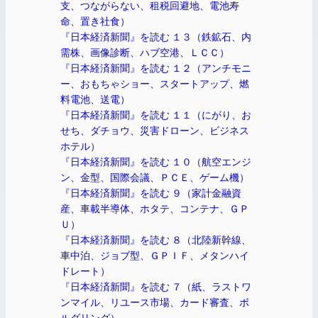
支、つながらない、租税回避地、電池寿
命、置き社食）
『日本経済新聞』を読む １３（鉄鉱石、内
需株、画像診断、ハブ空港、ＬＣＣ）
『日本経済新聞』を読む １２（アンチモニ
ー、おもちゃショー、スタートアップ、燃
料電池、送電）
『日本経済新聞』を読む １１（にがり、お
せち、ダチョウ、災害ドローン、ビジネス
ホテル）
『日本経済新聞』を読む １０（航空エンジ
ン、金型、国際会議、ＰＣＥ、ゲーム機）
『日本経済新聞』を読む ９（家計金融資
産、車載半導体、ホタテ、コンテナ、ＧＰ
Ｕ）
『日本経済新聞』を読む ８（北陸新幹線、
車中泊、ジョブ型、ＧＰＩＦ、メタンハイ
ドレート）
『日本経済新聞』を読む ７（紙、ラストワ
ンマイル、リユース市場、カード審査、ボ
ルダリング）