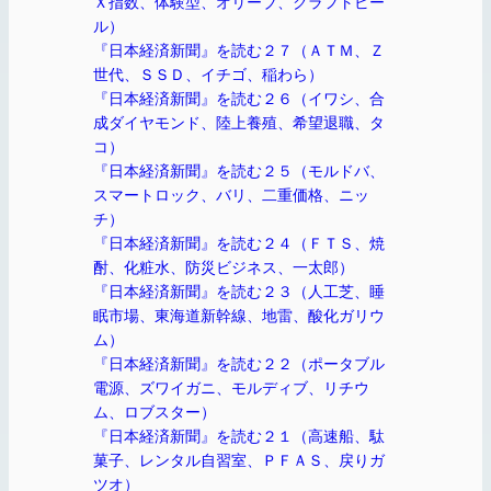
Ｘ指数、体験型、オリーブ、クラフトビー
ル）
『日本経済新聞』を読む２７（ＡＴＭ、Ｚ
世代、ＳＳＤ、イチゴ、稲わら）
『日本経済新聞』を読む２６（イワシ、合
成ダイヤモンド、陸上養殖、希望退職、タ
コ）
『日本経済新聞』を読む２５（モルドバ、
スマートロック、バリ、二重価格、ニッ
チ）
『日本経済新聞』を読む２４（ＦＴＳ、焼
酎、化粧水、防災ビジネス、一太郎）
『日本経済新聞』を読む２３（人工芝、睡
眠市場、東海道新幹線、地雷、酸化ガリウ
ム）
『日本経済新聞』を読む２２（ポータブル
電源、ズワイガニ、モルディブ、リチウ
ム、ロブスター）
『日本経済新聞』を読む２１（高速船、駄
菓子、レンタル自習室、ＰＦＡＳ、戻りガ
ツオ）