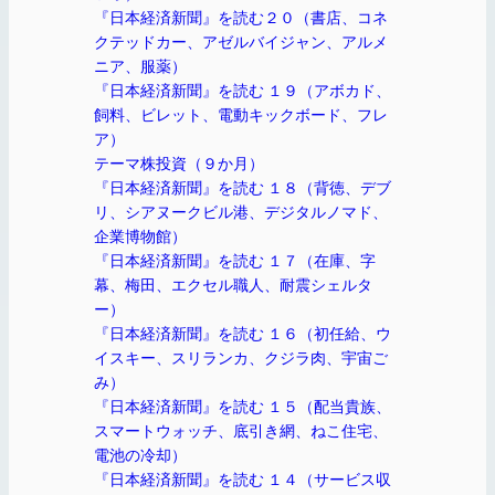
『日本経済新聞』を読む２０（書店、コネ
クテッドカー、アゼルバイジャン、アルメ
ニア、服薬）
『日本経済新聞』を読む １９（アボカド、
飼料、ビレット、電動キックボード、フレ
ア）
テーマ株投資（９か月）
『日本経済新聞』を読む １８（背徳、デブ
リ、シアヌークビル港、デジタルノマド、
企業博物館）
『日本経済新聞』を読む １７（在庫、字
幕、梅田、エクセル職人、耐震シェルタ
ー）
『日本経済新聞』を読む １６（初任給、ウ
イスキー、スリランカ、クジラ肉、宇宙ご
み）
『日本経済新聞』を読む １５（配当貴族、
スマートウォッチ、底引き網、ねこ住宅、
電池の冷却）
『日本経済新聞』を読む １４（サービス収