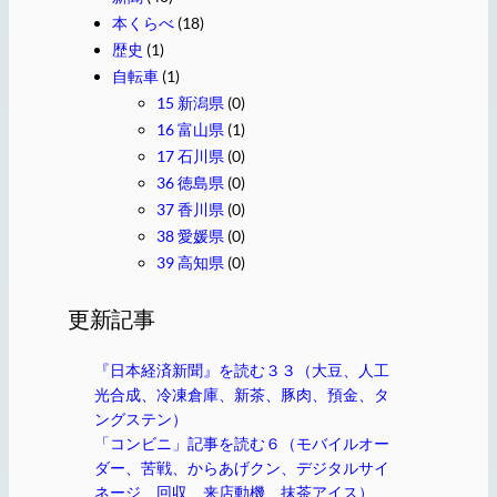
本くらべ
(18)
歴史
(1)
自転車
(1)
15 新潟県
(0)
16 富山県
(1)
17 石川県
(0)
36 徳島県
(0)
37 香川県
(0)
38 愛媛県
(0)
39 高知県
(0)
更新記事
『日本経済新聞』を読む３３（大豆、人工
光合成、冷凍倉庫、新茶、豚肉、預金、タ
ングステン）
「コンビニ」記事を読む６（モバイルオー
ダー、苦戦、からあげクン、デジタルサイ
ネージ、回収、来店動機、抹茶アイス）