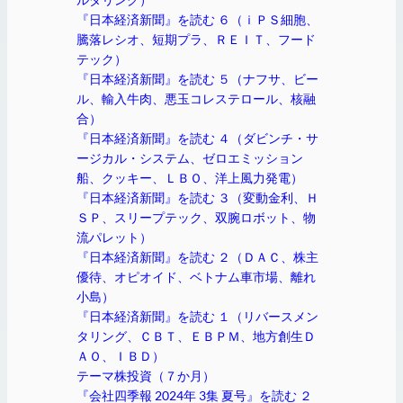
『日本経済新聞』を読む ６（ｉＰＳ細胞、
騰落レシオ、短期プラ、ＲＥＩＴ、フード
テック）
『日本経済新聞』を読む ５（ナフサ、ビー
ル、輸入牛肉、悪玉コレステロール、核融
合）
『日本経済新聞』を読む ４（ダビンチ・サ
ージカル・システム、ゼロエミッション
船、クッキー、ＬＢＯ、洋上風力発電）
『日本経済新聞』を読む ３（変動金利、Ｈ
ＳＰ、スリープテック、双腕ロボット、物
流パレット）
『日本経済新聞』を読む ２（ＤＡＣ、株主
優待、オピオイド、ベトナム車市場、離れ
小島）
『日本経済新聞』を読む １（リバースメン
タリング、ＣＢＴ、ＥＢＰＭ、地方創生Ｄ
ＡＯ、ＩＢＤ）
テーマ株投資（７か月）
『会社四季報 2024年 3集 夏号』を読む ２