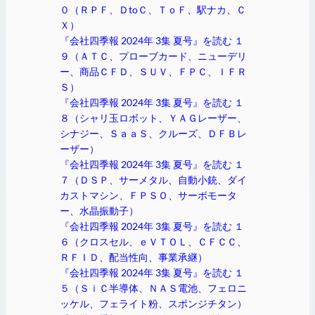
０（ＲＰＦ、ＤtoＣ、ＴｏＦ、駅ナカ、Ｃ
Ｘ）
『会社四季報 2024年 3集 夏号』を読む １
９（ＡＴＣ、プローブカード、ニューデリ
ー、商品ＣＦＤ、ＳＵＶ、ＦＰＣ、ＩＦＲ
Ｓ）
『会社四季報 2024年 3集 夏号』を読む １
８（シャリ玉ロボット、ＹＡＧレーザー、
シナジー、ＳａａＳ、クルーズ、ＤＦＢレ
ーザー）
『会社四季報 2024年 3集 夏号』を読む １
７（ＤＳＰ、サーメタル、自動小銃、ダイ
カストマシン、ＦＰＳＯ、サーボモータ
ー、水晶振動子）
『会社四季報 2024年 3集 夏号』を読む １
６（クロスセル、ｅＶＴＯＬ、ＣＦＣＣ、
ＲＦＩＤ、配当性向、事業承継）
『会社四季報 2024年 3集 夏号』を読む １
５（ＳｉＣ半導体、ＮＡＳ電池、フェロニ
ッケル、フェライト粉、スポンジチタン）