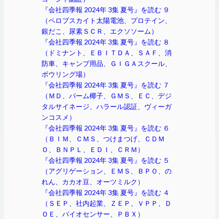
『会社四季報 2024年 3集 夏号』を読む ９
（ペロブスカイト太陽電池、プロテイン、
銀だこ、尿素ＳＣＲ、エクソソーム）
『会社四季報 2024年 3集 夏号』を読む ８
（ドミナント、ＥＢＩＴＤＡ、ＳＡＦ、消
防車、キャンプ用品、ＧＩＧＡスクール、
ボウリング場）
『会社四季報 2024年 3集 夏号』を読む ７
（ＭＤ、パーム椰子、ＧＭＳ、ＥＣ、デジ
タルサイネージ、ハラール認証、ヴィーガ
ンコスメ）
『会社四季報 2024年 3集 夏号』を読む ６
（ＢＩＭ、ＣＭＳ、つけまつげ、ＣＤＭ
Ｏ、ＢＮＰＬ、ＥＤＩ、ＣＲＭ）
『会社四季報 2024年 3集 夏号』を読む ５
（アグリゲーション、ＥＭＳ、ＢＰＯ、の
れん、カカオ豆、オーツミルク）
『会社四季報 2024年 3集 夏号』を読む ４
（ＳＥＰ、社内起業、ＺＥＰ、ＶＰＰ、Ｄ
ＯＥ、バイオセンサー、ＰＢＸ）