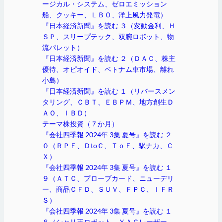
ージカル・システム、ゼロエミッション
船、クッキー、ＬＢＯ、洋上風力発電）
『日本経済新聞』を読む ３（変動金利、Ｈ
ＳＰ、スリープテック、双腕ロボット、物
流パレット）
『日本経済新聞』を読む ２（ＤＡＣ、株主
優待、オピオイド、ベトナム車市場、離れ
小島）
『日本経済新聞』を読む １（リバースメン
タリング、ＣＢＴ、ＥＢＰＭ、地方創生Ｄ
ＡＯ、ＩＢＤ）
テーマ株投資（７か月）
『会社四季報 2024年 3集 夏号』を読む ２
０（ＲＰＦ、ＤtoＣ、ＴｏＦ、駅ナカ、Ｃ
Ｘ）
『会社四季報 2024年 3集 夏号』を読む １
９（ＡＴＣ、プローブカード、ニューデリ
ー、商品ＣＦＤ、ＳＵＶ、ＦＰＣ、ＩＦＲ
Ｓ）
『会社四季報 2024年 3集 夏号』を読む １
８（シャリ玉ロボット、ＹＡＧレーザー、