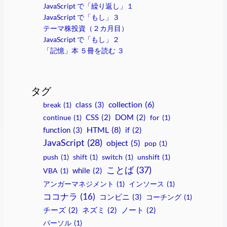
JavaScript で「繰り返し」１
JavaScript で「もし」３
テーマ株投資（２カ月目）
JavaScript で「もし」２
「記憶」本 ５冊を読む ３
タグ
collection
(6)
class
(3)
break
(1)
continue
(1)
CSS
(2)
DOM
(2)
for
(1)
HTML
(8)
function
(3)
if
(2)
JavaScript
(28)
object
(5)
pop
(1)
push
(1)
shift
(1)
switch
(1)
unshift
(1)
ことば
(37)
VBA
(1)
while
(2)
アンガーマネジメント
(1)
インソース
(1)
ココナラ
(16)
コンビニ
(3)
コーチング
(1)
チーズ
(2)
ネズミ
(2)
ノート
(2)
パーソル
(1)