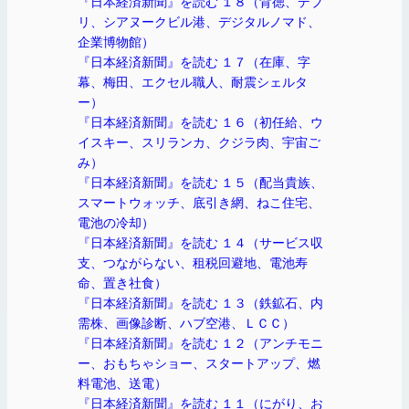
『日本経済新聞』を読む １８（背徳、デブ
リ、シアヌークビル港、デジタルノマド、
企業博物館）
『日本経済新聞』を読む １７（在庫、字
幕、梅田、エクセル職人、耐震シェルタ
ー）
『日本経済新聞』を読む １６（初任給、ウ
イスキー、スリランカ、クジラ肉、宇宙ご
み）
『日本経済新聞』を読む １５（配当貴族、
スマートウォッチ、底引き網、ねこ住宅、
電池の冷却）
『日本経済新聞』を読む １４（サービス収
支、つながらない、租税回避地、電池寿
命、置き社食）
『日本経済新聞』を読む １３（鉄鉱石、内
需株、画像診断、ハブ空港、ＬＣＣ）
『日本経済新聞』を読む １２（アンチモニ
ー、おもちゃショー、スタートアップ、燃
料電池、送電）
『日本経済新聞』を読む １１（にがり、お