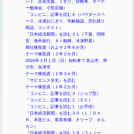
ンド、災害支援、くすり、自動車、オーナ
ー勉強会、小型店舗）
「コンビニ」記事を読む４（パウダースペ
ース、冷凍おにぎり、年齢確認、売れ残り
商品、コンテスト）
『日本経済新聞』を読む３１（下落、同時
安、海外旅行、ＡＩ銘柄、冷凍野菜）
商社株投資（およそ２年６か月）
テーマ株投資（２年２か月）
2026年３月１日（日）自転車で 富山市、滑
川市、魚津市
テーマ株投資（１年３か月）
『サピエンス全史』を読む
テーマ株投資（１年２か月）
「コンビニ」記事を読む３（ジョブ型）
「コンビニ」記事を読む２（ＥＣ）
「コンビニ」記事を読む１（お手頃）
『日本経済新聞』を読む３０（ＬｉＤＡ
Ｒ、木造ビル、客室単価、オリーブ、オル
カン）
『日本経済新聞』を読む２９（フェノー