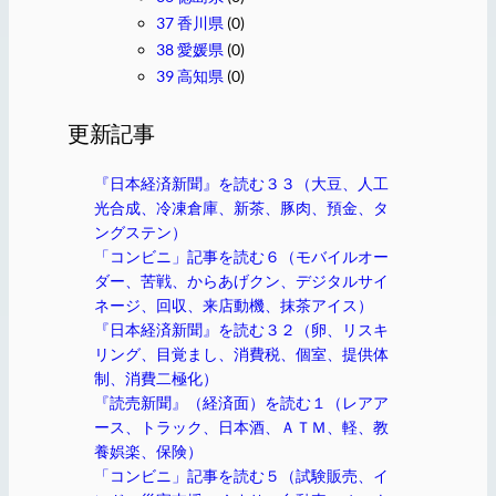
37 香川県
(0)
38 愛媛県
(0)
39 高知県
(0)
更新記事
『日本経済新聞』を読む３３（大豆、人工
光合成、冷凍倉庫、新茶、豚肉、預金、タ
ングステン）
「コンビニ」記事を読む６（モバイルオー
ダー、苦戦、からあげクン、デジタルサイ
ネージ、回収、来店動機、抹茶アイス）
『日本経済新聞』を読む３２（卵、リスキ
リング、目覚まし、消費税、個室、提供体
制、消費二極化）
『読売新聞』（経済面）を読む１（レアア
ース、トラック、日本酒、ＡＴＭ、軽、教
養娯楽、保険）
「コンビニ」記事を読む５（試験販売、イ