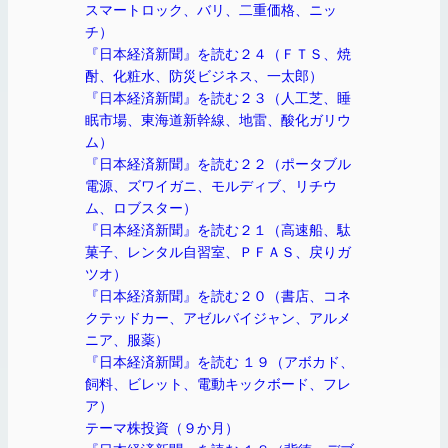
スマートロック、バリ、二重価格、ニッ
チ）
『日本経済新聞』を読む２４（ＦＴＳ、焼
酎、化粧水、防災ビジネス、一太郎）
『日本経済新聞』を読む２３（人工芝、睡
眠市場、東海道新幹線、地雷、酸化ガリウ
ム）
『日本経済新聞』を読む２２（ポータブル
電源、ズワイガニ、モルディブ、リチウ
ム、ロブスター）
『日本経済新聞』を読む２１（高速船、駄
菓子、レンタル自習室、ＰＦＡＳ、戻りガ
ツオ）
『日本経済新聞』を読む２０（書店、コネ
クテッドカー、アゼルバイジャン、アルメ
ニア、服薬）
『日本経済新聞』を読む １９（アボカド、
飼料、ビレット、電動キックボード、フレ
ア）
テーマ株投資（９か月）