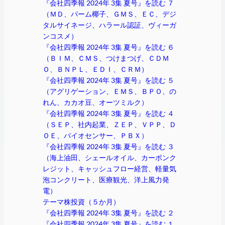
『会社四季報 2024年 3集 夏号』を読む ７
（ＭＤ、パーム椰子、ＧＭＳ、ＥＣ、デジ
タルサイネージ、ハラール認証、ヴィーガ
ンコスメ）
『会社四季報 2024年 3集 夏号』を読む ６
（ＢＩＭ、ＣＭＳ、つけまつげ、ＣＤＭ
Ｏ、ＢＮＰＬ、ＥＤＩ、ＣＲＭ）
『会社四季報 2024年 3集 夏号』を読む ５
（アグリゲーション、ＥＭＳ、ＢＰＯ、の
れん、カカオ豆、オーツミルク）
『会社四季報 2024年 3集 夏号』を読む ４
（ＳＥＰ、社内起業、ＺＥＰ、ＶＰＰ、Ｄ
ＯＥ、バイオセンサー、ＰＢＸ）
『会社四季報 2024年 3集 夏号』を読む ３
（海上油田、シェールオイル、カーボンク
レジット、キャッシュフロー経営、軽量気
泡コンクリート、医療観光、洋上風力発
電）
テーマ株投資（５か月）
『会社四季報 2024年 3集 夏号』を読む ２
『会社四季報 2024年 3集 夏号』を読む １