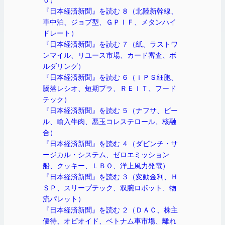
『日本経済新聞』を読む ８（北陸新幹線、
車中泊、ジョブ型、ＧＰＩＦ、メタンハイ
ドレート）
『日本経済新聞』を読む ７（紙、ラストワ
ンマイル、リユース市場、カード審査、ボ
ルダリング）
『日本経済新聞』を読む ６（ｉＰＳ細胞、
騰落レシオ、短期プラ、ＲＥＩＴ、フード
テック）
『日本経済新聞』を読む ５（ナフサ、ビー
ル、輸入牛肉、悪玉コレステロール、核融
合）
『日本経済新聞』を読む ４（ダビンチ・サ
ージカル・システム、ゼロエミッション
船、クッキー、ＬＢＯ、洋上風力発電）
『日本経済新聞』を読む ３（変動金利、Ｈ
ＳＰ、スリープテック、双腕ロボット、物
流パレット）
『日本経済新聞』を読む ２（ＤＡＣ、株主
優待、オピオイド、ベトナム車市場、離れ