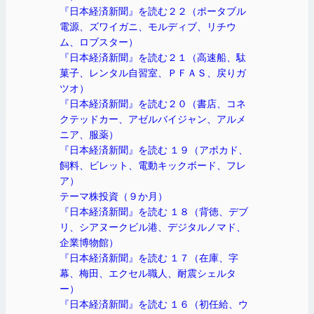
『日本経済新聞』を読む２２（ポータブル
電源、ズワイガニ、モルディブ、リチウ
ム、ロブスター）
『日本経済新聞』を読む２１（高速船、駄
菓子、レンタル自習室、ＰＦＡＳ、戻りガ
ツオ）
『日本経済新聞』を読む２０（書店、コネ
クテッドカー、アゼルバイジャン、アルメ
ニア、服薬）
『日本経済新聞』を読む １９（アボカド、
飼料、ビレット、電動キックボード、フレ
ア）
テーマ株投資（９か月）
『日本経済新聞』を読む １８（背徳、デブ
リ、シアヌークビル港、デジタルノマド、
企業博物館）
『日本経済新聞』を読む １７（在庫、字
幕、梅田、エクセル職人、耐震シェルタ
ー）
『日本経済新聞』を読む １６（初任給、ウ