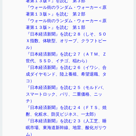
著第１３版＞』を読む 第３部
『ウォール街のランダム・ウォーカー＜原
著第１３版＞』を読む 第２部
『ウォール街のランダム・ウォーカー＜原
著第１３版＞』を読む 第１部
『日本経済新聞』を読む２８（しそ、ＳＯ
Ｘ指数、体験型、オリーブ、クラフトビー
ル）
『日本経済新聞』を読む２７（ＡＴＭ、Ｚ
世代、ＳＳＤ、イチゴ、稲わら）
『日本経済新聞』を読む２６（イワシ、合
成ダイヤモンド、陸上養殖、希望退職、タ
コ）
『日本経済新聞』を読む２５（モルドバ、
スマートロック、バリ、二重価格、ニッ
チ）
『日本経済新聞』を読む２４（ＦＴＳ、焼
酎、化粧水、防災ビジネス、一太郎）
『日本経済新聞』を読む２３（人工芝、睡
眠市場、東海道新幹線、地雷、酸化ガリウ
ム）