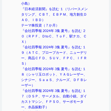
小島）
『日本経済新聞』を読む １（リバースメン
タリング、ＣＢＴ、ＥＢＰＭ、地方創生Ｄ
ＡＯ、ＩＢＤ）
テーマ株投資（７か月）
『会社四季報 2024年 3集 夏号』を読む ２
０（ＲＰＦ、ＤtoＣ、ＴｏＦ、駅ナカ、Ｃ
Ｘ）
『会社四季報 2024年 3集 夏号』を読む １
９（ＡＴＣ、プローブカード、ニューデリ
ー、商品ＣＦＤ、ＳＵＶ、ＦＰＣ、ＩＦＲ
Ｓ）
『会社四季報 2024年 3集 夏号』を読む １
８（シャリ玉ロボット、ＹＡＧレーザー、
シナジー、ＳａａＳ、クルーズ、ＤＦＢレ
ーザー）
『会社四季報 2024年 3集 夏号』を読む １
７（ＤＳＰ、サーメタル、自動小銃、ダイ
カストマシン、ＦＰＳＯ、サーボモータ
ー、水晶振動子）