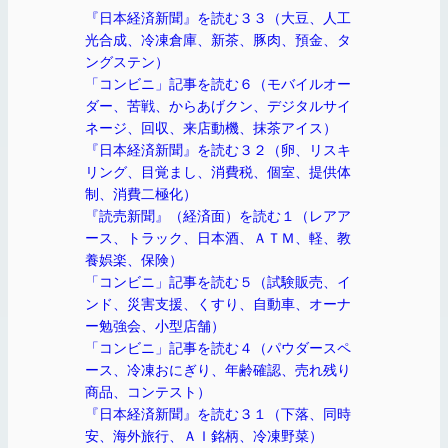
『日本経済新聞』を読む３３（大豆、人工
光合成、冷凍倉庫、新茶、豚肉、預金、タ
ングステン）
「コンビニ」記事を読む６（モバイルオー
ダー、苦戦、からあげクン、デジタルサイ
ネージ、回収、来店動機、抹茶アイス）
『日本経済新聞』を読む３２（卵、リスキ
リング、目覚まし、消費税、個室、提供体
制、消費二極化）
『読売新聞』（経済面）を読む１（レアア
ース、トラック、日本酒、ＡＴＭ、軽、教
養娯楽、保険）
「コンビニ」記事を読む５（試験販売、イ
ンド、災害支援、くすり、自動車、オーナ
ー勉強会、小型店舗）
「コンビニ」記事を読む４（パウダースペ
ース、冷凍おにぎり、年齢確認、売れ残り
商品、コンテスト）
『日本経済新聞』を読む３１（下落、同時
安、海外旅行、ＡＩ銘柄、冷凍野菜）