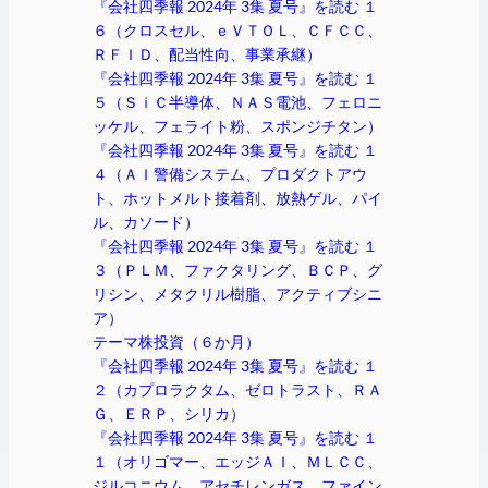
『会社四季報 2024年 3集 夏号』を読む １
６（クロスセル、ｅＶＴＯＬ、ＣＦＣＣ、
ＲＦＩＤ、配当性向、事業承継）
『会社四季報 2024年 3集 夏号』を読む １
５（ＳｉＣ半導体、ＮＡＳ電池、フェロニ
ッケル、フェライト粉、スポンジチタン）
『会社四季報 2024年 3集 夏号』を読む １
４（ＡＩ警備システム、プロダクトアウ
ト、ホットメルト接着剤、放熱ゲル、パイ
ル、カソード）
『会社四季報 2024年 3集 夏号』を読む １
３（ＰＬＭ、ファクタリング、ＢＣＰ、グ
リシン、メタクリル樹脂、アクティブシニ
ア）
テーマ株投資（６か月）
『会社四季報 2024年 3集 夏号』を読む １
２（カプロラクタム、ゼロトラスト、ＲＡ
Ｇ、ＥＲＰ、シリカ）
『会社四季報 2024年 3集 夏号』を読む １
１（オリゴマー、エッジＡＩ、ＭＬＣＣ、
ジルコニウム、アセチレンガス、ファイン