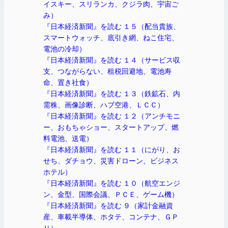
イスキー、スリランカ、クジラ肉、宇宙ご
み）
『日本経済新聞』を読む １５（配当貴族、
スマートウォッチ、底引き網、ねこ住宅、
電池の冷却）
『日本経済新聞』を読む １４（サービス収
支、つながらない、租税回避地、電池寿
命、置き社食）
『日本経済新聞』を読む １３（鉄鉱石、内
需株、画像診断、ハブ空港、ＬＣＣ）
『日本経済新聞』を読む １２（アンチモニ
ー、おもちゃショー、スタートアップ、燃
料電池、送電）
『日本経済新聞』を読む １１（にがり、お
せち、ダチョウ、災害ドローン、ビジネス
ホテル）
『日本経済新聞』を読む １０（航空エンジ
ン、金型、国際会議、ＰＣＥ、ゲーム機）
『日本経済新聞』を読む ９（家計金融資
産、車載半導体、ホタテ、コンテナ、ＧＰ
Ｕ）