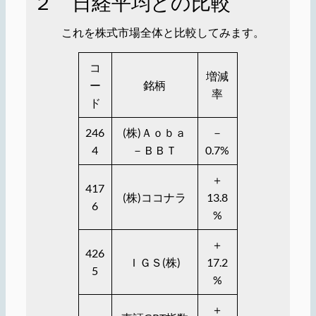
２ 日経平均との比較
これを株式市場全体と比較してみます。
コ
増減
ー
銘柄
率
ド
246
(株)Ａｏｂａ
－
4
－ＢＢＴ
0.7%
＋
417
(株)ココナラ
13.8
6
%
＋
426
ＩＧＳ(株)
17.2
5
%
＋