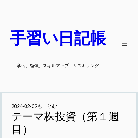
内
容
を
ス
手習い日記帳
キ
ッ
プ
学習、勉強、スキルアップ、リスキリング
2024-02-09
もーとむ
テーマ株投資（第１週
目）