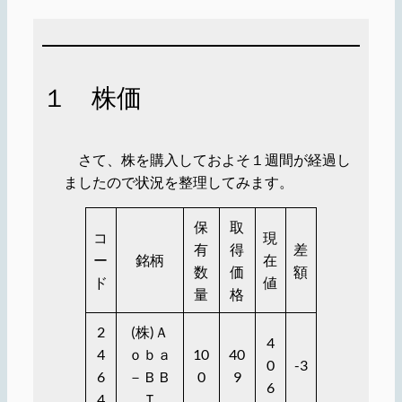
１ 株価
さて、株を購入しておよそ１週間が経過し
ましたので状況を整理してみます。
保
取
コ
現
有
得
差
ー
銘柄
在
数
価
額
ド
値
量
格
2
(株)Ａ
4
4
ｏｂａ
10
40
0
-3
6
－ＢＢ
0
9
6
4
Ｔ