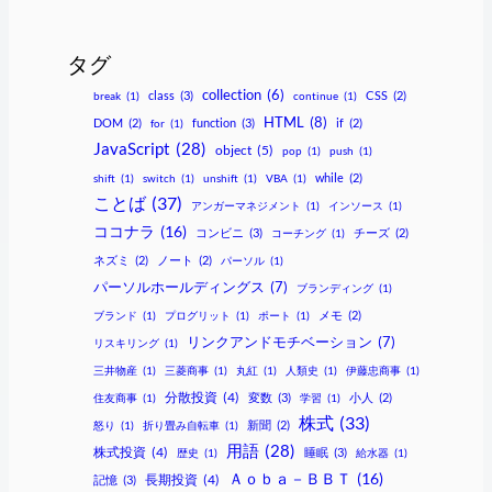
タグ
collection
(6)
class
(3)
CSS
(2)
break
(1)
continue
(1)
HTML
(8)
DOM
(2)
function
(3)
if
(2)
for
(1)
JavaScript
(28)
object
(5)
pop
(1)
push
(1)
while
(2)
shift
(1)
switch
(1)
unshift
(1)
VBA
(1)
ことば
(37)
アンガーマネジメント
(1)
インソース
(1)
ココナラ
(16)
コンビニ
(3)
チーズ
(2)
コーチング
(1)
ネズミ
(2)
ノート
(2)
パーソル
(1)
パーソルホールディングス
(7)
ブランディング
(1)
メモ
(2)
ブランド
(1)
プログリット
(1)
ポート
(1)
リンクアンドモチベーション
(7)
リスキリング
(1)
三井物産
(1)
三菱商事
(1)
丸紅
(1)
人類史
(1)
伊藤忠商事
(1)
分散投資
(4)
変数
(3)
小人
(2)
住友商事
(1)
学習
(1)
株式
(33)
新聞
(2)
怒り
(1)
折り畳み自転車
(1)
用語
(28)
株式投資
(4)
睡眠
(3)
歴史
(1)
給水器
(1)
Ａｏｂａ－ＢＢＴ
(16)
長期投資
(4)
記憶
(3)