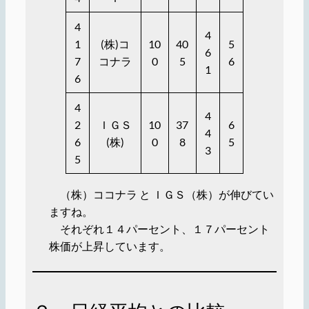
4
4
1
(株)コ
10
40
5
6
7
コナラ
0
5
6
1
6
4
4
2
ＩＧＳ
10
37
6
4
6
(株)
0
8
5
3
5
（株）ココナラ と ＩＧＳ（株）が伸びてい
ますね。
それぞれ１４パーセント、１７パーセント
株価が上昇しています。