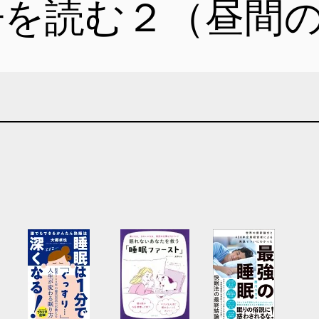
冊を読む２（昼間