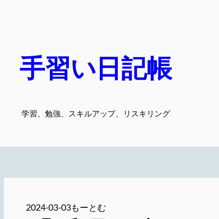
内
容
を
ス
手習い日記帳
キ
ッ
プ
学習、勉強、スキルアップ、リスキリング
2024-03-03
もーとむ