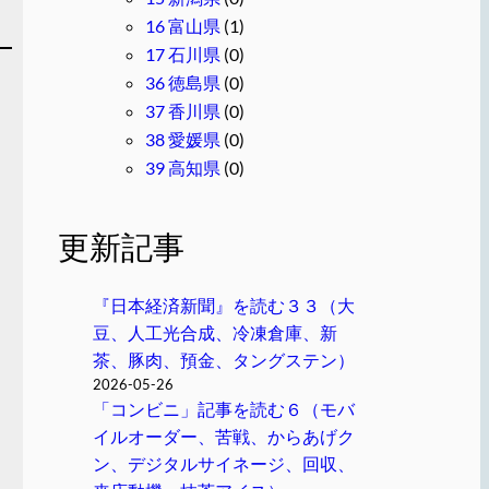
16 富山県
(1)
17 石川県
(0)
36 徳島県
(0)
37 香川県
(0)
38 愛媛県
(0)
39 高知県
(0)
更新記事
『日本経済新聞』を読む３３（大
豆、人工光合成、冷凍倉庫、新
茶、豚肉、預金、タングステン）
2026-05-26
「コンビニ」記事を読む６（モバ
イルオーダー、苦戦、からあげク
ン、デジタルサイネージ、回収、